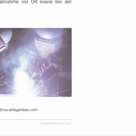
abnahme vor Ort sowie bei der
o@rsa-anlagenbau.com
©
Webdesign Kirstin Gschwind